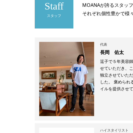
Staff
MOANAが誇るスタッ
それぞれ個性豊かで様
スタッフ
代表
長岡 佑太
逗子で５年美容
せていただき、
独立させていた
した。 褒められ
イルを提供させてい
ハイスタイリスト