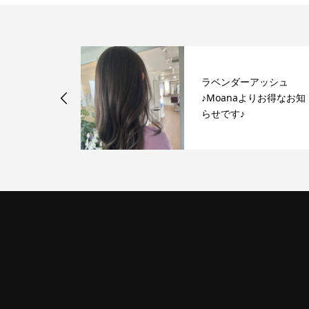
ラベンダーアッシュ
散策してきま
♪Moanaよりお得なお知
らせです♪