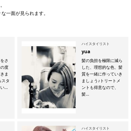
フ。
々な一面が見られます。
ハイスタイリスト
yua
師をさ
髪の負担を極限に減ら
この度
した、理想的な色、髪
だきま
質を一緒に作っていき
るスタ
ましょう♪トリートメ
...
ントも得意なので、
髪...
ハイスタイリスト